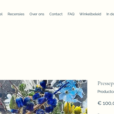
el
Recensies
Over ons
Contact
FAQ
Winkelbeleid
In d
Pressep
Productc
€ 100,