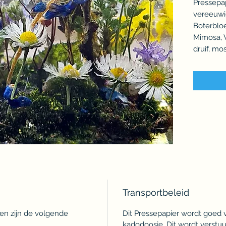
Pressepa
vereeuwig
Boterblo
Mimosa, 
druif, mos
Transportbeleid
en zijn de volgende
Dit Pressepapier wordt goed 
 belangrijk:
kadodoosje. Dit wordt verstu