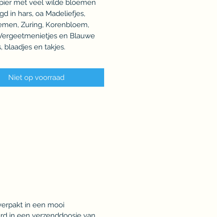
pier met veel wilde bloemen
d in hars, oa Madeliefjes,
emen, Zuring, Korenbloem,
Vergeetmenietjes en Blauwe
, blaadjes en takjes.
Niet op voorraad
verpakt in een mooi
urd in een verzenddoosje van