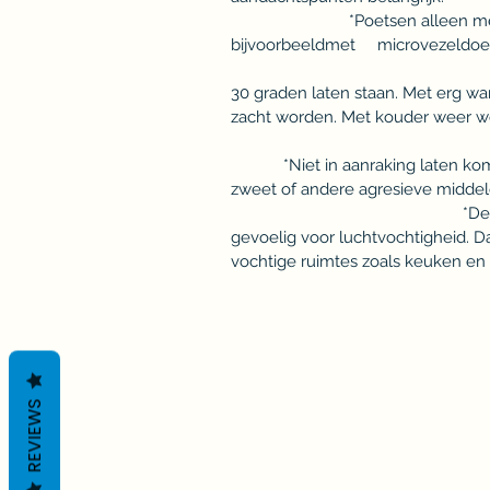
*Poetsen alleen met zac
bijvoorbeeldmet m
*Niet in de 
30 graden laten staan. Met erg wa
zacht worden. Met kouder weer 
*Niet in aanraking laten kome
zweet of andere agre
*De hars in dit p
gevoelig voor luchtvochtigheid.
vochtige ruimtes zoals keuken en
REVIEWS