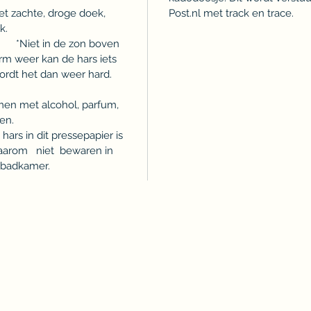
hte, droge doek,
Post.nl met track en trace.
icrovezeldoek.
zon boven
rm weer kan de hars iets
wordt het dan weer hard.
n met alcohol, parfum,
sieve middelen.
ressepapier is
 Daarom niet bewaren in
 badkamer.