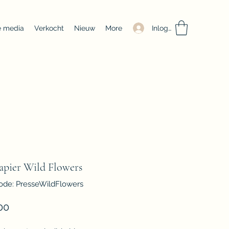
Inloggen
e media
Verkocht
Nieuw
More
apier Wild Flowers
ode: PresseWildFlowers
Prijs
00