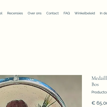
el
Recensies
Over ons
Contact
FAQ
Winkelbeleid
In d
Medaill
Bos
Productc
€ 65,0