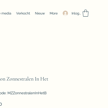
Inloggen
e media
Verkocht
Nieuw
More
on Zonnestralen In Het
ode: MZZonnestralenInHetB
Prijs
0