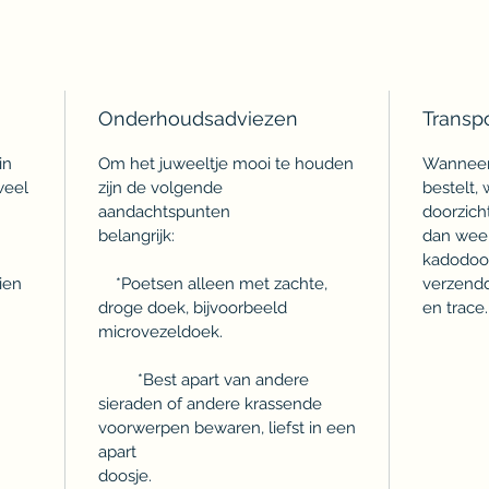
Onderhoudsadviezen
Transp
in
Om het juweeltje mooi te houden
Wanneer 
weel
zijn de volgende
bestelt,
aandachtspunten
doorzich
belangrijk:
dan weer
kadodoos
ien
*Poetsen alleen met zachte,
verzendd
droge doek, bijvoorbeeld
en trace.
microvezeldoek.
*Best apart van andere
sieraden of andere krassende
voorwerpen bewaren, liefst in een
apart
doosje.