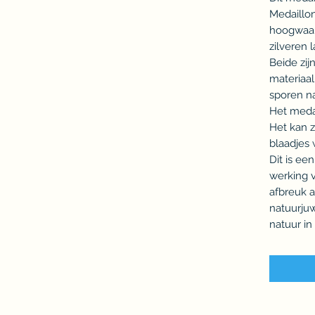
Medaillon
hoogwaar
zilveren l
Beide zijn
materiaal
sporen na
Het medai
Het kan z
blaadjes 
Dit is een
werking 
afbreuk 
natuurju
natuur in