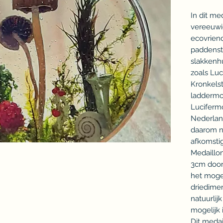
In dit me
vereeuwig
ecovriend
paddensto
slakkenhu
zoals Luc
Kronkelst
laddermo
Lucifermo
Nederlan
daarom ni
afkomstig
Medaillon
3cm door
het mogel
driedime
natuurlij
mogelijk i
Dit medail