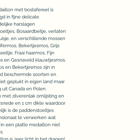
daillon met bostafereel is
d in fijne delicate
elijke harslagen
eltjes, Bosaardbeitje, verlaten
isje, en verschillende mossen
ifermos, Bekertjesmos, Grijs
eeltje, Fraai haarmos, Fijn
s en Gesnaveld klauwtjesmos.
s en Bekertjesmos zijn in
d beschermde soorten en
et geplukt in eigen land maar
 uit Canada en Polen.
 met zilverenlak omlijsting en
snede en 1 cm dikte waardoor
ijk is de paddenstoeltjes
nsionaal te verwerken wat
k in een platte medaillon niet
s.
lon is zeer licht in het dragen!