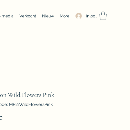
Inloggen
e media
Verkocht
Nieuw
More
lon Wild Flowers Pink
ode: MRZiWildFlowersPink
Prijs
0