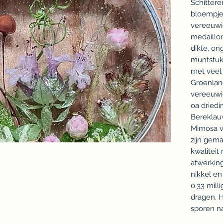
Schittere
bloempje
vereeuwi
medaillo
dikte, on
muntstuk.
met veel
Groenlan
vereeuwig
oa driedi
Bereklau
Mimosa ve
zijn gem
kwaliteit
afwerking
nikkel en
0.33 mill
dragen. H
sporen na