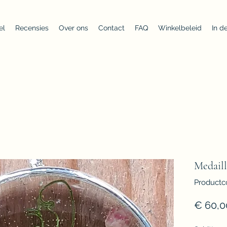
el
Recensies
Over ons
Contact
FAQ
Winkelbeleid
In d
Medail
Productc
€ 60,0