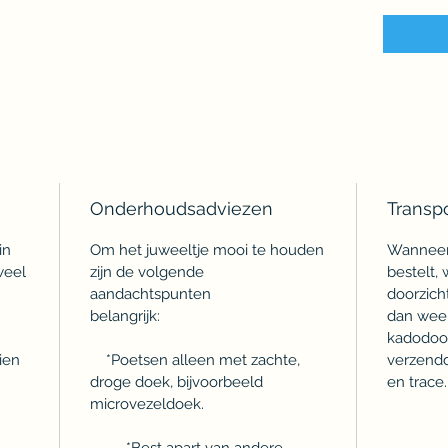
Onderhoudsadviezen
Transp
in
Om het juweeltje mooi te houden
Wanneer 
weel
zijn de volgende
bestelt,
aandachtspunten
doorzich
belangrijk:
dan weer
kadodoos
ien
*Poetsen alleen met zachte,
verzendd
droge doek, bijvoorbeeld
en trace.
microvezeldoek.
*Best apart van andere