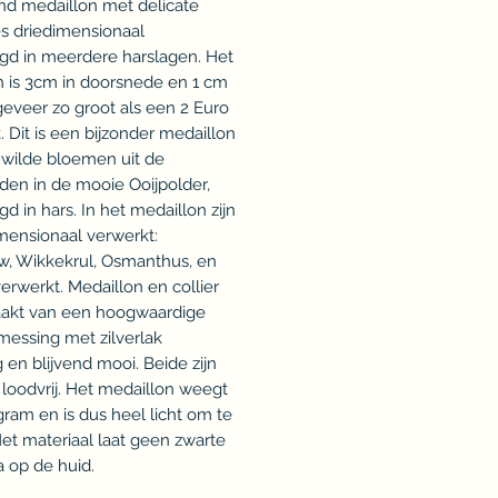
nd medaillon met delicate
s driedimensionaal
gd in meerdere harslagen. Het
n is 3cm in doorsnede en 1 cm
geveer zo groot als een 2 Euro
 Dit is een bijzonder medaillon
 wilde bloemen uit de
den in de mooie Ooijpolder,
d in hars. In het medaillon zijn
mensionaal verwerkt:
w, Wikkekrul, Osmanthus, en
rwerkt. Medaillon en collier
aakt van een hoogwaardige
 messing met zilverlak
 en blijvend mooi. Beide zijn
 loodvrij. Het medaillon weegt
igram en is dus heel licht om te
et materiaal laat geen zwarte
 op de huid.