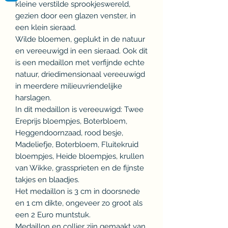
kleine verstilde sprookjeswereld,
gezien door een glazen venster, in
een klein sieraad.
Wilde bloemen, geplukt in de natuur
en vereeuwigd in een sieraad. Ook dit
is een medaillon met verfijnde echte
natuur, driedimensionaal vereeuwigd
in meerdere milieuvriendelijke
harslagen.
In dit medaillon is vereeuwigd: Twee
Ereprijs bloempjes, Boterbloem,
Heggendoornzaad, rood besje,
Madeliefje, Boterbloem, Fluitekruid
bloempjes, Heide bloempjes, krullen
van Wikke, grassprieten en de fijnste
takjes en blaadjes.
Het medaillon is 3 cm in doorsnede
en 1 cm dikte, ongeveer zo groot als
een 2 Euro muntstuk.
Medaillon en collier zijn gemaakt van