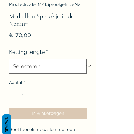
Productcode: MZilSprookjeInDeNat
Medaillon Sprookje in de
Natuur
Prijs
€ 70,00
Ketting lengte
*
Aantal
*
In winkelwagen
REVIEWS
Heel feëriek medaillon met een