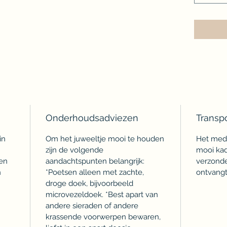
Onderhoudsadviezen
Transp
in
Om het juweeltje mooi te houden
Het meda
zijn de volgende
mooi kad
en
aandachtspunten belangrijk:
verzonde
n
*Poetsen alleen met zachte,
ontvangt
droge doek, bijvoorbeeld
microvezeldoek. *Best apart van
andere sieraden of andere
krassende voorwerpen bewaren,