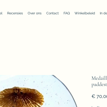
el
Recensies
Over ons
Contact
FAQ
Winkelbeleid
In d
Medaill
paddest
€ 70,0