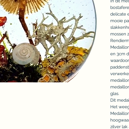
In dit me
bostafere
delicate 
mooie pa
slakkenhu
mossen z
Rendiermo
Medaillon
en 3cm d
waardoor 
paddensto
verwerken
medaillon
medaillon
glas.
Dit medail
Het weeg
Medaillon
hoogwaar
zilver lak