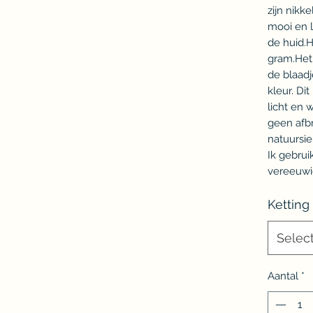
zijn nikke
mooi en 
de huid.
gram.Het 
de blaad
kleur. Dit
licht en 
geen afb
natuursie
Ik gebru
vereeuwi
Ketting
Selec
Aantal
*