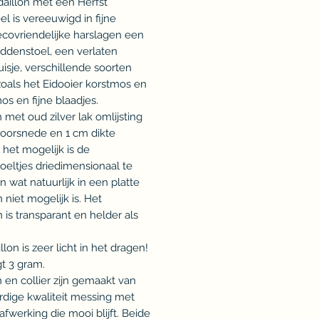
daillon met een Herfst
el is vereeuwigd in fijne
ecovriendelijke harslagen een
ddenstoel, een verlaten
isje, verschillende soorten
oals het Eidooier korstmos en
s en fijne blaadjes.
 met oud zilver lak omlijsting
oorsnede en 1 cm dikte
het mogelijk is de
eltjes driedimensionaal te
 wat natuurlijk in een platte
 niet mogelijk is. Het
 is transparant en helder als
lon is zeer licht in het dragen!
t 3 gram.
 en collier zijn gemaakt van
dige kwaliteit messing met
 afwerking die mooi blijft. Beide