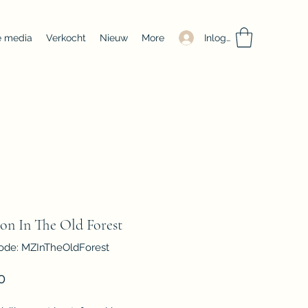
Inloggen
e media
Verkocht
Nieuw
More
on In The Old Forest
ode: MZInTheOldForest
Prijs
0