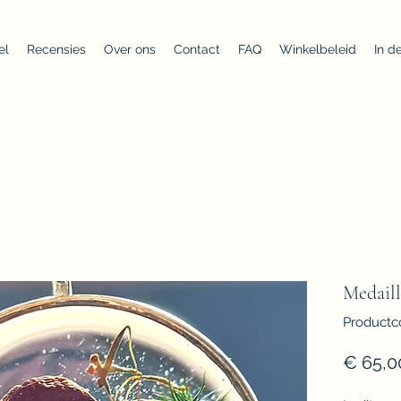
el
Recensies
Over ons
Contact
FAQ
Winkelbeleid
In d
Medaill
Productc
€ 65,0