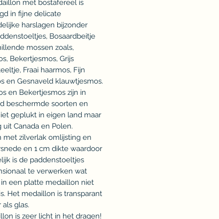
daillon met bostafereel is
d in fijne delicate
elijke harslagen bijzonder
denstoeltjes, Bosaardbeitje
illende mossen zoals,
s, Bekertjesmos, Grijs
eeltje, Fraai haarmos, Fijn
s en Gesnaveld klauwtjesmos.
s en Bekertjesmos zijn in
d beschermde soorten en
et geplukt in eigen land maar
 uit Canada en Polen.
 met zilverlak omlijsting en
snede en 1 cm dikte waardoor
ijk is de paddenstoeltjes
nsionaal te verwerken wat
k in een platte medaillon niet
is. Het medaillon is transparant
 als glas.
lon is zeer licht in het dragen!