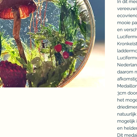
In dit me
vereeuwig
ecovriend
mooie pad
en versch
Lucifermo
Kronkelst
laddermo
Lucifermo
Nederlan
daarom ni
afkomstig
Medaillon
3cm door
het mogel
driedime
natuurlij
mogelijk 
en helder
Dit medail