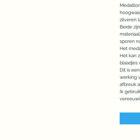
Medaillon
hoogwaar
zilveren l
Beide zijn
materiaal
sporen na
Het medai
Het kan z
blaadjes 
Dit is een
werking 
afbreuk 
Ik gebru
vereeuwi