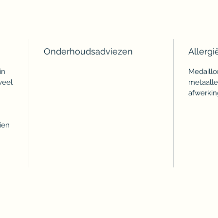
Onderhoudsadviezen
Allergi
in
Medaillon
weel
metaalle
afwerking
ien