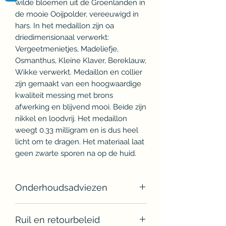
wilde bloemen uit de Groenlanden in
de mooie Ooijpolder, vereeuwigd in
hars. In het medaillon zijn oa
driedimensionaal verwerkt:
Vergeetmenietjes, Madeliefje,
Osmanthus, Kleine Klaver, Bereklauw,
Wikke verwerkt. Medaillon en collier
zijn gemaakt van een hoogwaardige
kwaliteit messing met brons
afwerking en blijvend mooi. Beide zijn
nikkel en loodvrij. Het medaillon
weegt 0.33 milligram en is dus heel
licht om te dragen. Het materiaal laat
geen zwarte sporen na op de huid.
Onderhoudsadviezen
Om het juweeltje mooi te houden zijn
Ruil en retourbeleid
de volgende aandachtspunten