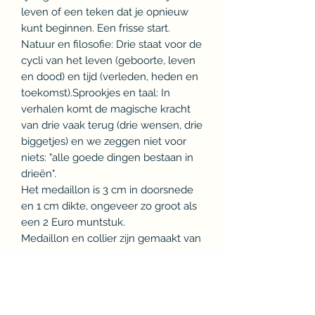
leven of een teken dat je opnieuw
kunt beginnen. Een frisse start.
Natuur en filosofie: Drie staat voor de
cycli van het leven (geboorte, leven
en dood) en tijd (verleden, heden en
toekomst).Sprookjes en taal: In
verhalen komt de magische kracht
van drie vaak terug (drie wensen, drie
biggetjes) en we zeggen niet voor
niets: "alle goede dingen bestaan in
drieën".
Het medaillon is 3 cm in doorsnede
en 1 cm dikte, ongeveer zo groot als
een 2 Euro muntstuk.
Medaillon en collier zijn gemaakt van
een hoogwaardige kwaliteit messing
met bronslak afwerking en blijvend
mooi. Beide zijn nikkel en loodvrij.
Het medaillon weegt 0.33 milligram