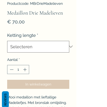
Productcode: MBrDrieMadelieven
Medaillon Drie Madelieven
Prijs
€ 70,00
Ketting lengte
*
Aantal
*
In winkelwagen
REVIEWS
Mooi medaillon met lieftallige
Madeliefjes. Met bronslak omlijsting.