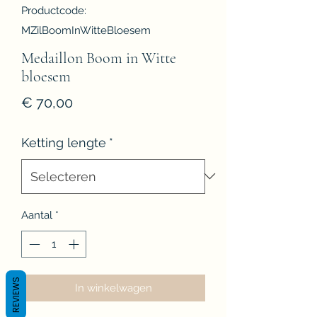
Productcode:
MZilBoomInWitteBloesem
Medaillon Boom in Witte
bloesem
Prijs
€ 70,00
Ketting lengte
*
Aantal
*
REVIEWS
In winkelwagen