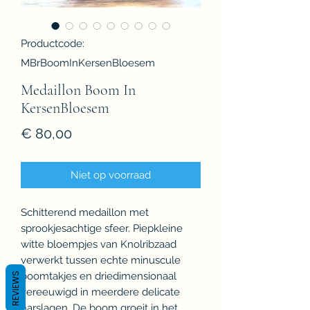
Productcode:
MBrBoomInKersenBloesem
Medaillon Boom In
KersenBloesem
Prijs
€ 80,00
Niet op voorraad
Schitterend medaillon met
sprookjesachtige sfeer. Piepkleine
witte bloempjes van Knolribzaad
verwerkt tussen echte minuscule
boomtakjes en driedimensionaal
REVIEWS
vereeuwigd in meerdere delicate
harslagen. De boom groeit in het